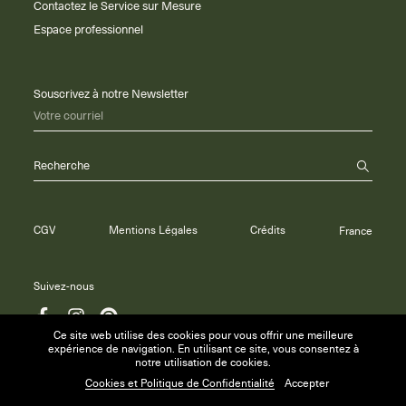
Contactez le Service sur Mesure
Espace professionnel
Souscrivez à notre Newsletter
Votre courriel
Recherche
CGV
Mentions Légales
Crédits
France
Suivez-nous
Ce site web utilise des cookies pour vous offrir une meilleure
expérience de navigation. En utilisant ce site, vous consentez à
notre utilisation de cookies.
© 2026 Maison Anne Carminati inc.
Cookies et Politique de Confidentialité
Accepter